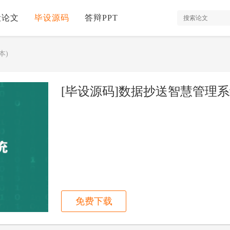
设论文
毕设源码
答辩PPT
本)
[毕设源码]数据抄送智慧管理系统(
免费下载