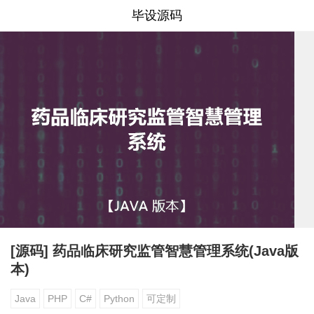
毕设源码
[源码] 药品临床研究监管智慧管理系统(Java版
本)
Java
PHP
C#
Python
可定制