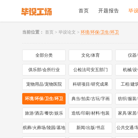
首页
开题报告
毕
当前位置：
首页
>
毕设论文
>
环境/环保/卫生/环卫
全部分类
文化/体育
仪器
俱乐部/会所行业
公检法司安五部门
机械/设
宠物用品/宠物医院
科研项目/研究成果
工程/建
环境/环保/卫生/环卫
典当/拍卖/古玩/字画
纺织/服装
旅游/酒店/餐饮/娱乐
造纸/印刷/材料/包装
家具/家居
殡葬/火葬场/陵园/墓地
新闻/出版/书店
公共交通/