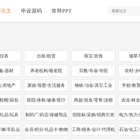
设论文
毕设源码
答辩PPT
/仪表
出租/租赁
珠宝/首饰
烟草
备/器材
养老机构/敬老院
宗教/寺庙/寺院
农村/
筑/房地产
家政/母婴/生活服务
钢铁/冶金/其它工业
学校/教
/鞋帽/箱包
医院/体检/健康/医疗
商超/批发/零售/连锁
农业/林业
/礼品/玩具
制药厂/药店/保健用品
招投标/采购/招商引资
电力/热力
车辆/车队运
会员/积分/礼品卡/购物
工商/税务/会计/代理机
石油/化工