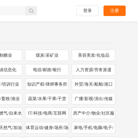
登录
注册
/制糖业
煤炭/采矿业
美容美发/化妆品
乡镇信息化
电信/邮政/银行
人力资源/劳务派遣
育/培训行业
知识产权/律师事务所
外贸/海关/船舶/港口
/畜牧/渔业
蔬菜/水果/干果/干货
广播/影视/演出/传媒
/燃气/自来水
IT/科技/电商/互联网
房产中介/物业/社区服
务
/天然气/加油
体育运动/健身/场所/场
家电/手机/电脑/电子/