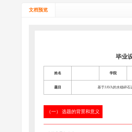
文档预览
毕业
姓名
学院
题目
基于JAVA的水稳碎
（一） 选题的背景和意义